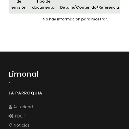
de
Tipo de
emisión
documento
Detalle/Contenido/Referencia
Ar
No hay información para mostrar.
Limonal
-
LA PARROQUIA
Autoridad
PDOT
Noticias