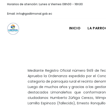
Horarios de atención: Lunes a Viernes 08h00 - 16h30
Email: info@gadlimonal.gob.ec
INICIO
LA PARRO
Mediante Registro Oficial número 949 de fech
Aprueba la Ordenanza expedida por el Conce
categoría de parroquia rural el recinto deno
Luego de muchos años y gracias a las gestio
destacados Limonaleños que conformaron 
ciudadanos: Humberto Zúñiga Cerezo, Wimpe
Lamilla Espinoza (fallecido), Ernesto Ronquil