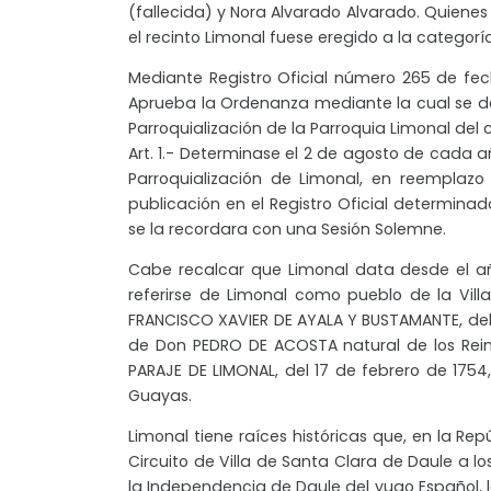
(fallecida) y Nora Alvarado Alvarado. Quiene
el recinto Limonal fuese eregido a la categor
Mediante Registro Oficial número 265 de fec
Aprueba la Ordenanza mediante la cual se de
Parroquialización de la Parroquia Limonal del 
Art. 1.- Determinase el 2 de agosto de cada a
Parroquialización de Limonal, en reemplazo 
publicación en el Registro Oficial determinad
se la recordara con una Sesión Solemne.
Cabe recalcar que Limonal data desde el a
referirse de Limonal como pueblo de la Vill
FRANCISCO XAVIER DE AYALA Y BUSTAMANTE, del
de Don PEDRO DE ACOSTA natural de los Rein
PARAJE DE LIMONAL, del 17 de febrero de 1754
Guayas.
Limonal tiene raíces históricas que, en la R
Circuito de Villa de Santa Clara de Daule a l
la Independencia de Daule del yugo Español, l