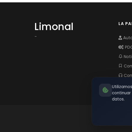
Limonal
LA P
-
Auto
PD
Noti
Com
Con
Utilizamo
continua
datos.