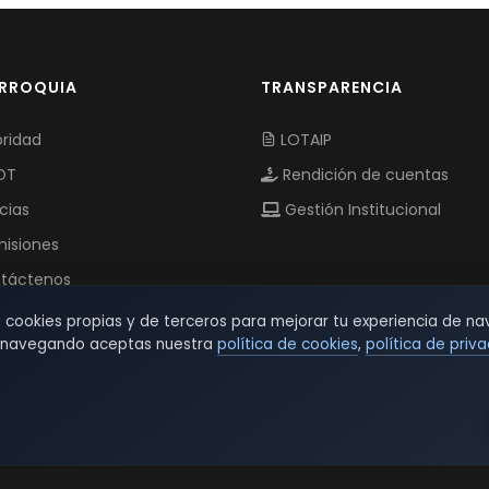
ARROQUIA
TRANSPARENCIA
ridad
LOTAIP
OT
Rendición de cuentas
cias
Gestión Institucional
isiones
táctenos
s cookies propias y de terceros para mejorar tu experiencia de na
r navegando aceptas nuestra
política de cookies
,
política de priv
© 2026 TSW - TecnoServiWeb. All Rights Reserved.