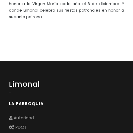
honor a la Virgen María cada año el 8 de diciembre. Y
donde Limonal celebra sus fiestas patronales en honor a
su santa patrona.
Limonal
-
LA PARROQUIA
Autoridad
PDOT